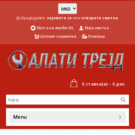
Добредојдовте,
најавете се
или
отворете сметка
.
Листа на желби (0)
Моја сметка
Шопинг кошничка
Плаќање
0 ставка(и) - 0 ден.
Menu