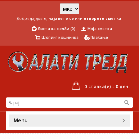
Добредојдовте,
најавете се
или
отворете сметка
.
Листа на желби (0)
Моја сметка
Шопинг кошничка
Плаќање
0 ставка(и) - 0 ден.
Menu