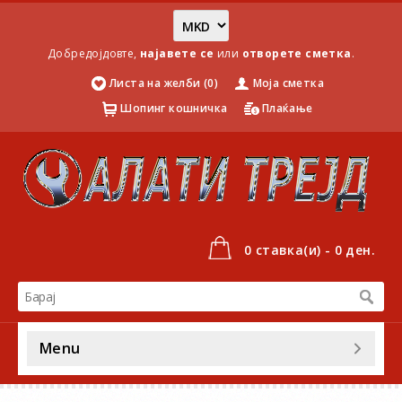
Добредојдовте,
најавете се
или
отворете сметка
.
Листа на желби (0)
Моја сметка
Шопинг кошничка
Плаќање
0 ставка(и) - 0 ден.
Menu