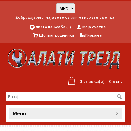
Добредојдовте,
најавете се
или
отворете сметка
.
Листа на желби (0)
Моја сметка
Шопинг кошничка
Плаќање
0 ставка(и) - 0 ден.
Menu