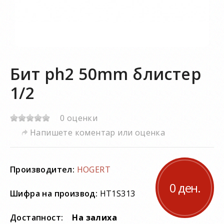
Бит ph2 50mm блистер
1/2
0 оценки
Напишете коментар или оценка
Производител:
HOGERT
0 ден.
Шифра на производ:
HT1S313
Достапност:
На залиха