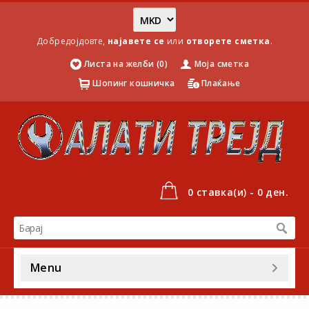
Добредојдовте,
најавете се
или
отворете сметка
.
Листа на желби (0)
Моја сметка
Шопинг кошничка
Плаќање
0 ставка(и) - 0 ден.
Menu