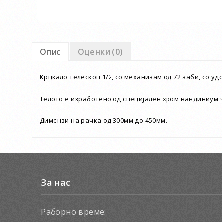
Опис
Оценки (0)
Крцкало телескоп 1/2, со механизам од 72 заби, со уд
Телото е изработено од специјален хром вандиниум 
Димензи на рачка од 300мм до 450мм.
За нас
Раборно време: