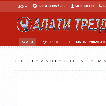
Листа на желби (0)
Моја сметка
Ш
MKD
АЛАТИ
ДИГАЛКИ
ОПРЕМА ЗА ВУЛКАНИЗЕ
»
»
»
Почетна
АЛАТИ
РАЧЕН АЛАТ
НАСА