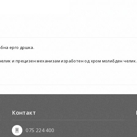
обна ерго дршка.
челик и прецизен механизам изработен од хром молибден челик.
Контакт
075 224 400