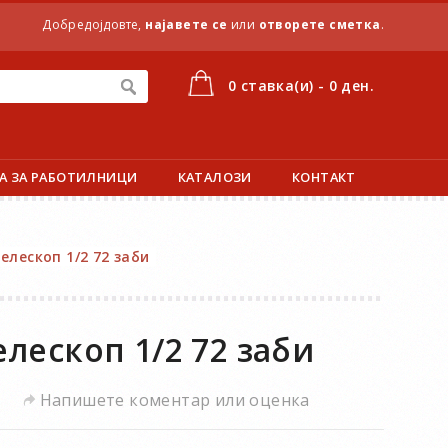
Добредојдовте,
најавете се
или
отворете сметка
.
0 ставка(и) - 0 ден.
А ЗА РАБОТИЛНИЦИ
КАТАЛОЗИ
КОНТАКТ
елескоп 1/2 72 заби
лескоп 1/2 72 заби
Напишете коментар или оценка