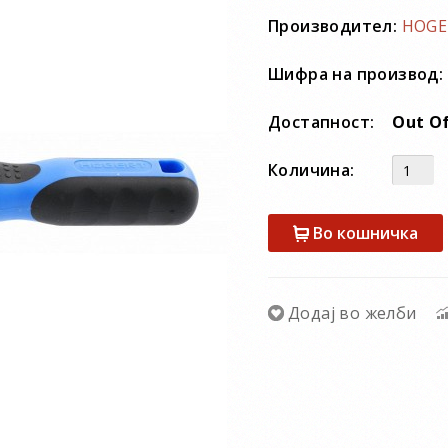
Производител:
HOGE
Шифра на производ:
Достапност:
Out Of
Количина:
Во кошничка
Додај во желби