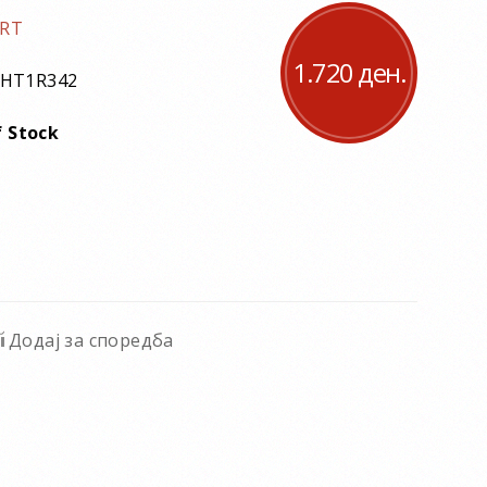
RT
1.720 ден.
HT1R342
 Stock
Додај за споредба