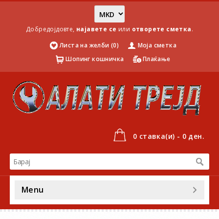
Добредојдовте,
најавете се
или
отворете сметка
.
Листа на желби (0)
Моја сметка
Шопинг кошничка
Плаќање
0 ставка(и) - 0 ден.
Menu