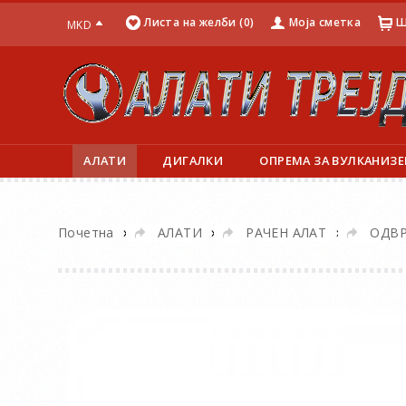
Листа на желби (0)
Моја сметка
Ш
MKD
АЛАТИ
ДИГАЛКИ
ОПРЕМА ЗА ВУЛКАНИЗЕ
»
»
»
Почетна
АЛАТИ
РАЧЕН АЛАТ
ОДВ