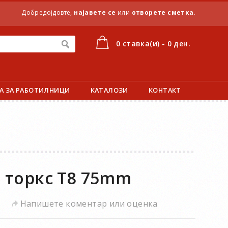
Добредојдовте,
најавете се
или
отворете сметка
.
0 ставка(и) - 0 ден.
А ЗА РАБОТИЛНИЦИ
КАТАЛОЗИ
КОНТАКТ
 торкс T8 75mm
Напишете коментар или оценка