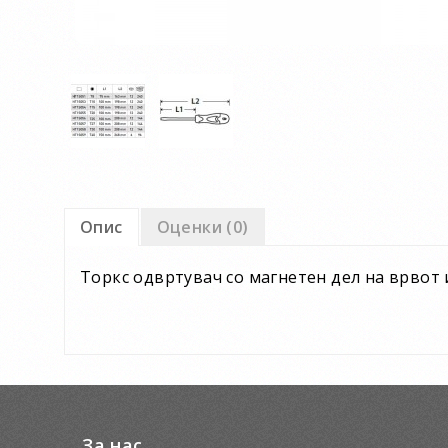
Опис
Оценки (0)
Торкс одвртувач со магнетен дел на врвот 
За нас