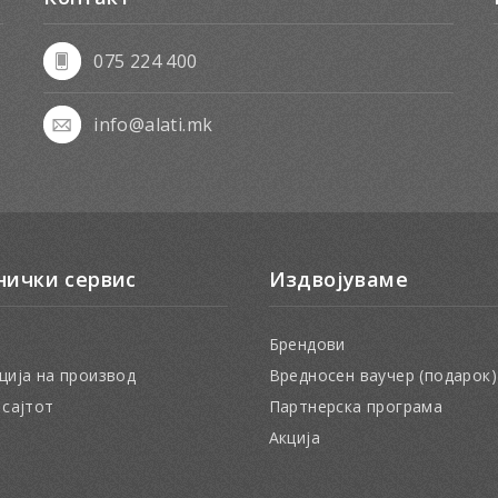
075 224 400
info@alati.mk
нички сервис
Издвојуваме
Брендови
ција на производ
Вредносен ваучер (подарок)
 сајтот
Партнерска програма
Акција