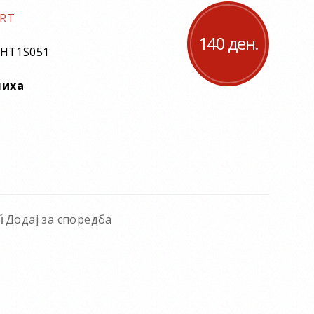
RT
140 ден.
HT1S051
лиха
Додај за споредба