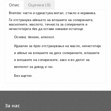
Опис
Оценки (0)
Bremtec чисти и одмастува метал, стакло и керамика.
Ги отстранува абењето на влошките на сопирачките,
маснотиите, маслото, течноста за сопирачките и
нечистотијата без да остави никакви остатоци.
Основа: бензен, алкохол.
Идеален за брзо отстранување на масло, нечистотија
и абење на влошките на диск сопирачките, влошките
и влошките на сопирачките, како и во делот на
вентилот за довод и гас.
Без ацетон.
За нас