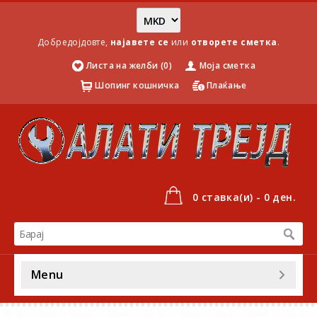
Добредојдовте,
најавете се
или
отворете сметка
.
Листа на желби (0)
Моја сметка
Шопинг кошничка
Плаќање
0 ставка(и) - 0 ден.
Menu