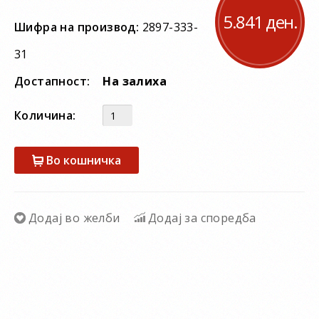
5.841 ден.
Шифра на производ:
2897-333-
31
Достапност:
На залиха
Количина:
Во кошничка
Додај во желби
Додај за споредба