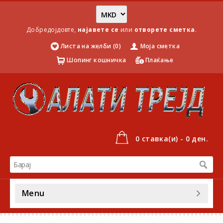
Добредојдовте,
најавете се
или
отворете сметка
.
Листа на желби (0)
Моја сметка
Шопинг кошничка
Плаќање
0 ставка(и) - 0 ден.
Menu