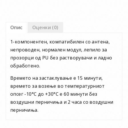
Опис
Оценки (0)
1-компонентен, компатибилен со антена,
непроводен, нормален модул, лепило за
прозорци од PU без растворувачи и ладно
обработено.
Времето на застаклување е 15 минути,
времето за возење во температурниот
опсег -10°C до +30°C е 60 минути без
воздушни перничиња и 2 часа со воздушни
перничиња.