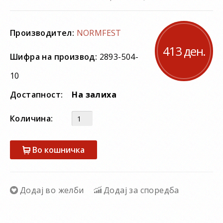
Производител:
NORMFEST
413 ден.
Шифра на производ:
2893-504-
10
Достапност:
На залиха
Количина:
Во кошничка
Додај во желби
Додај за споредба